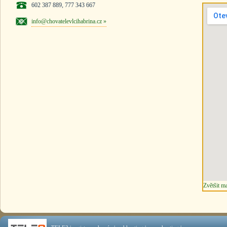
602 387 889, 777 343 667
info@chovatelevlcihabrina.cz »
Zvětšit m