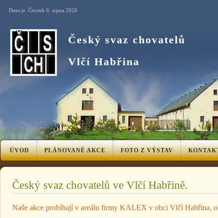
Dnes je Čtvrtek 6. srpna 2026
Český svaz chovatelů
Vlčí Habřina
ÚVOD
PLÁNOVANÉ AKCE
FOTO Z VÝSTAV
KONTAK
Český svaz chovatelů ve Vlčí Habřině.
Naše akce probíhají v areálu firmy KALEX v obci Vlčí Habřina, o