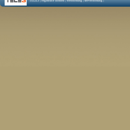
TELE3 | registrace domén | webhosting | serverhosting |